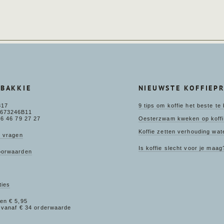
BAKKIE
NIEUWSTE KOFFIEP
817
9 tips om koffie het beste t
673246B11
o6 46 79 27 27
Oesterzwam kweken op koffi
Koffie zetten verhouding wate
e vragen
Is koffie slecht voor je maag
oorwaarden
ties
en € 5,95
 vanaf € 34 orderwaarde