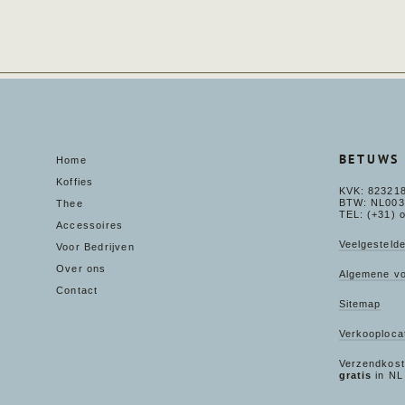
BETUWS 
Home
Koffies
KVK: 82321
BTW: NL003
Thee
TEL: (+31) 
Accessoires
Veelgesteld
Voor Bedrijven
Over ons
Algemene v
Contact
Sitemap
Verkooploca
Verzendkost
gratis
in NL