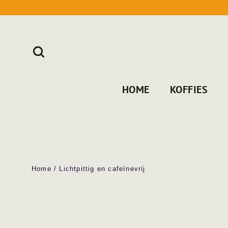
Doorgaan
naar
content
ZOEK
HOME
KOFFIES
Home
/
Lichtpittig en cafeïnevrij